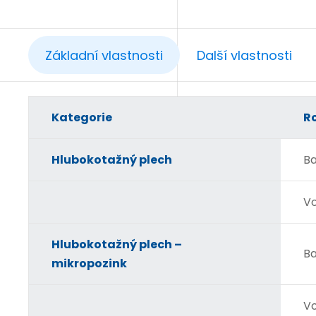
Základní vlastnosti
Další vlastnosti
Kategorie
R
Hlubokotažný plech
Ba
Vo
Hlubokotažný plech –
Ba
mikropozink
Vo