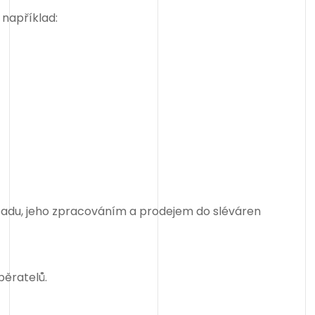
 například:
du, jeho zpracováním a prodejem do sléváren
běratelů.