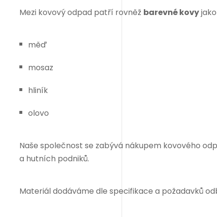
Mezi kovový odpad patří rovněž
barevné kovy
jako
měď
mosaz
hliník
olovo
Naše společnost se zabývá nákupem kovového odpa
a hutních podniků.
Materiál dodáváme dle specifikace a požadavků od