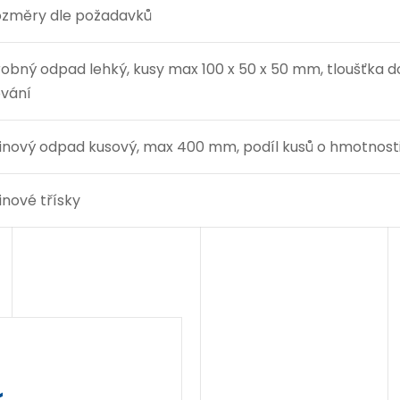
změry dle požadavků
obný odpad lehký, kusy max 100 x 50 x 50 mm, tloušťka do
vání
tinový odpad kusový, max 400 mm, podíl kusů o hmotnosti
tinové třísky