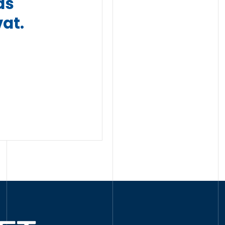
ás
at.