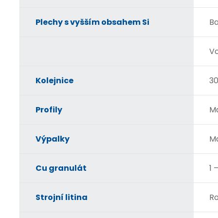
Plechy s vyšším obsahem Si
Ba
Vo
Kolejnice
3
Profily
Ma
Výpalky
Ma
Cu granulát
1 
Strojní litina
Ro