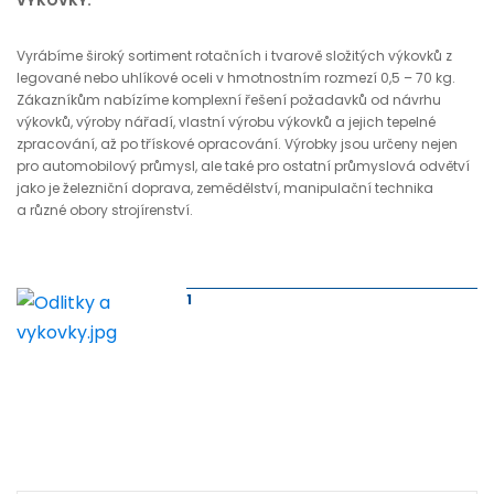
VÝKOVKY:
Vyrábíme široký sortiment rotačních i tvarově složitých výkovků z
legované nebo uhlíkové oceli v hmotnostním rozmezí 0,5 – 70 kg.
Zákazníkům nabízíme komplexní řešení požadavků od návrhu
výkovků, výroby nářadí, vlastní výrobu výkovků a jejich tepelné
zpracování, až po třískové opracování. Výrobky jsou určeny nejen
pro automobilový průmysl, ale také pro ostatní průmyslová odvětví
jako je železniční doprava, zemědělství, manipulační technika
a různé obory strojírenství.
1