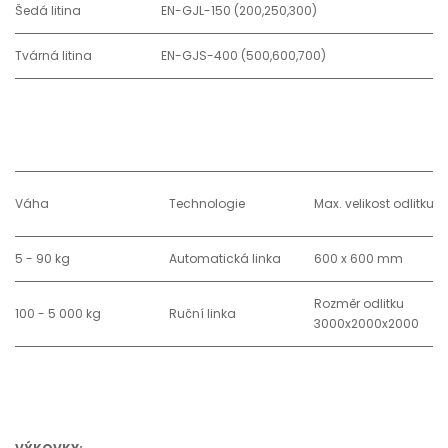
Šedá litina
EN-GJL-150 (200,250,300)
Tvárná litina
EN-GJS-400 (500,600,700)
Váha
Technologie
Max. velikost odlitku
5 - 90 kg
Automatická linka
600 x 600 mm
Rozměr odlitku
100 - 5 000 kg
Ruční linka
3000x2000x2000